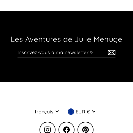
Les Aventures de Julie Menuge
Inscrivez-
vous
à
ma
newsletter
✨
Langue
Devise
français
EUR €
Instagram
Facebook
Pinterest