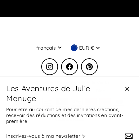
newsletter
✨
Langue
Devise
français
EUR €
Instagram
Facebook
Pinterest
FAQ
Conditions Générales de Vente
Les Aventures de Julie
Politique de Confidentialité
Blog
Menuge
Ferm
(Esc)
Pour être au courant de mes dernières créations,
recevoir des réductions et des invitations en avant-
© 2026 Julie Menuge
première !
Inscrivez-