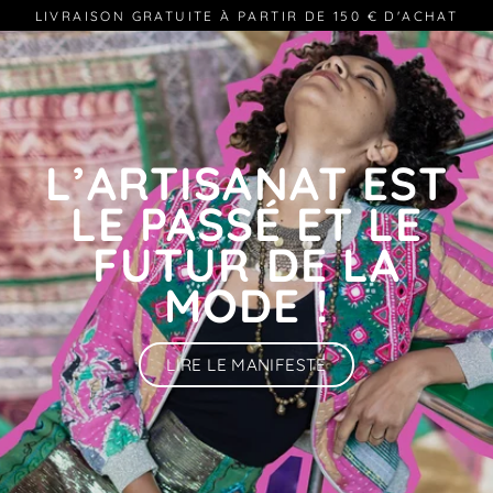
Passer
LIVRAISON GRATUITE À PARTIR DE 150 € D'ACHAT
au
contenu
L’ARTISANAT EST
LE PASSÉ ET LE
FUTUR DE LA
MODE !
LIRE LE MANIFESTE