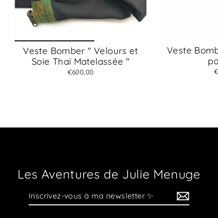
Veste Bombe
Veste Bomber " Velours et
pa
Soie Thaï Matelassée "
€
€600,00
Les Aventures de Julie Menuge
Inscrivez-
vous
à
ma